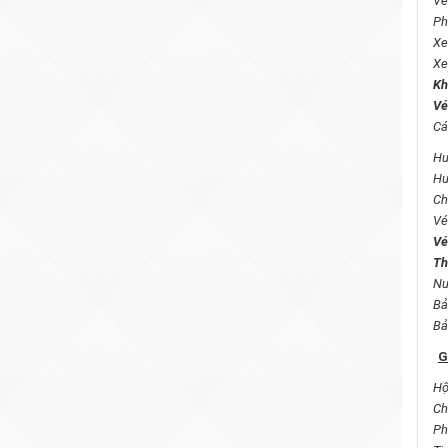
Vé
Ph
Xe
Xe
Kh
Vé
Cá
Hư
Hư
Ch
Vé
Vé
Th
Nư
Ba
Bả
G
Hộ
Chi
Ph