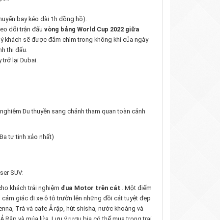
huyến bay kéo dài 1h đồng hồ).
eo dõi trận đấu
vòng bảng World Cup 2022 giữa
uý khách sẽ được đắm chìm trong không khí của ngày
h thi đấu.
trở lại Dubai.
ải nghiệm Du thuyền sang chảnh tham quan toàn cảnh
a tư tinh xảo nhất)
iser SUV:
 cho khách trải nghiệm
đua Motor trên cát
. Một điểm
ảm giác đi xe ô tô trườn lên những đồi cát tuyệt đẹp
henna, Trà và cafe Ả rập, hút shisha, nước khoáng và
 Rập và múa lửa. Lưu ý rượu bia có thể mua trong trại