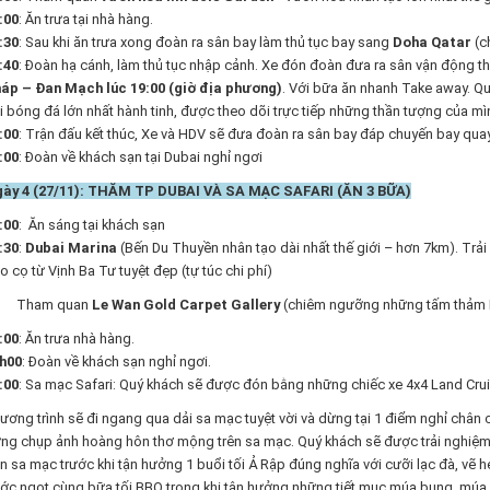
:00
: Ăn trưa tại nhà hàng.
:30
: Sau khi ăn trưa xong đoàn ra sân bay làm thủ tục bay sang
Doha Qatar
(c
:40
: Đoàn hạ cánh, làm thủ tục nhập cảnh. Xe đón đoàn đưa ra sân vận động th
áp – Đan Mạch lúc 19:00 (giờ địa phương)
. Với bữa ăn nhanh Take away. Q
i bóng đá lớn nhất hành tinh, được theo dõi trực tiếp những thần tượng của mìn
:00
: Trận đấu kết thúc, Xe và HDV sẽ đưa đoàn ra sân bay đáp chuyến bay quay 
:00
: Đoàn về khách sạn tại Dubai nghỉ ngơi
ày 4 (27/11): THĂM TP DUBAI VÀ SA MẠC SAFARI (ĂN 3 BỮA)
:00
: Ăn sáng tại khách sạn
:30
:
Dubai Marina
(Bến Du Thuyền nhân tạo dài nhất thế giới – hơn 7km). Tr
o cọ từ Vịnh Ba Tư tuyệt đẹp (tự túc chi phí)
ham quan
Le Wan Gold Carpet Gallery
(chiêm ngưỡng những tấm thảm B
:00
: Ăn trưa nhà hàng.
h00
: Đoàn về khách sạn nghỉ ngơi.
:00
: Sa mạc Safari: Quý khách sẽ được đón bằng những chiếc xe 4x4 Land Cru
ương trình sẽ đi ngang qua dải sa mạc tuyệt vời và dừng tại 1 điểm nghỉ chân
ng chụp ảnh hoàng hôn thơ mộng trên sa mạc. Quý khách sẽ được trải nghiệm c
ên sa mạc trước khi tận hưởng 1 buổi tối Ả Rập đúng nghĩa với cưỡi lạc đà, vẽ 
ớc ngọt cùng bữa tối BBQ trong khi tận hưởng những tiết mục múa bụng, múa Ả