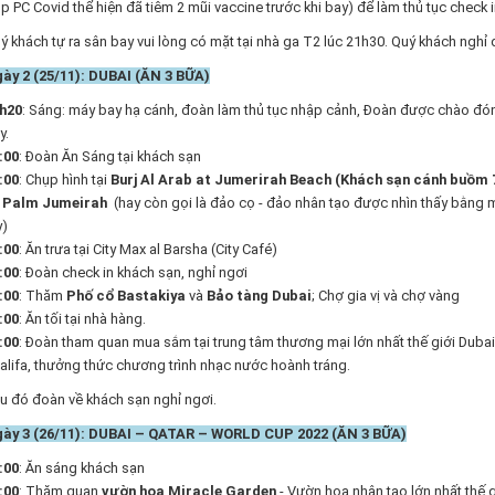
p PC Covid thể hiện đã tiêm 2 mũi vaccine trước khi bay) để làm thủ tục check
ý khách tự ra sân bay vui lòng có mặt tại nhà ga T2 lúc 21h30. Quý khách nghỉ
ày 2 (25/11): DUBAI (ĂN 3 BỮA)
h20
: Sáng: máy bay hạ cánh, đoàn làm thủ tục nhập cảnh, Đoàn được chào đón 
y.
:00
: Đoàn Ăn Sáng tại khách sạn
:00
: Chụp hình tại
Burj Al Arab at Jumerirah Beach (Khách sạn cánh buồm 7*
 Palm Jumeirah
(hay còn gọi là đảo cọ - đảo nhân tạo được nhìn thấy bằng mắt
y)
:00
: Ăn trưa tại City Max al Barsha (City Café)
:00
: Đoàn check in khách sạn, nghỉ ngơi
:00
: Thăm
Phố cổ Bastakiya
và
Bảo tàng Dubai
; Chợ gia vị và chợ vàng
:00
: Ăn tối tại nhà hàng.
:00
: Đoàn tham quan mua sắm tại trung tâm thương mại lớn nhất thế giới Dubai
alifa, thưởng thức chương trình nhạc nước hoành tráng.
u đó đoàn về khách sạn nghỉ ngơi.
ày 3 (26/11): DUBAI – QATAR – WORLD CUP 2022 (ĂN 3 BỮA)
:00
: Ăn sáng khách sạn
:00
: Thăm quan
vườn hoa Miracle Garden
- Vườn hoa nhân tạo lớn nhất thế g