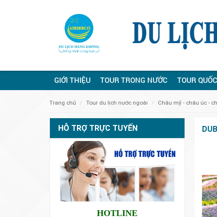
GIỚI THIỆU
TOUR TRONG NƯỚC
TOUR QUỐC
trang chủ
tour du lịch nước ngoài
châu mỹ - châu úc - c
HỖ TRỢ TRỰC TUYẾN
DUB
HOTLINE