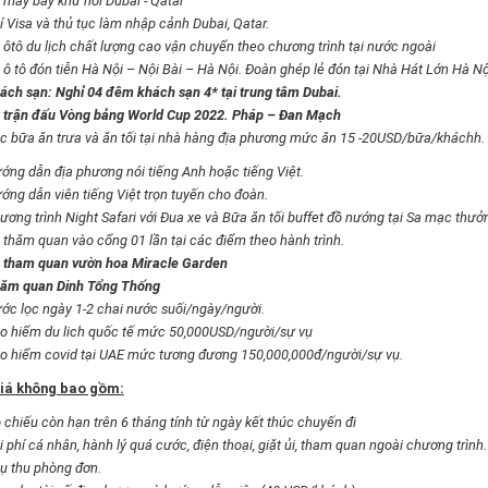
 máy bay khứ hồi Dubai - Qatar
í Visa và thủ tục làm nhập cảnh Dubai, Qatar.
 ôtô du lịch chất lượng cao vận chuyển theo chương trình tại nước ngoài
 ô tô đón tiễn Hà Nội – Nội Bài – Hà Nội. Đoàn ghép lẻ đón tại Nhà Hát Lớn Hà Nội
ách sạn: Nghỉ 04 đêm khách sạn 4* tại trung tâm Dubai.
 trận đấu Vòng bảng World Cup 2022.
Pháp – Đan Mạch
c bữa ăn trưa và ăn tối tại nhà hàng địa phương mức ăn 15 -20USD/bữa/kháchh.
ớng dẫn địa phương nói tiếng Anh hoặc tiếng Việt.
ớng dẫn viên tiếng Việt trọn tuyến cho đoàn
.
ương trình Night Safari với Đua xe và Bữa ăn tối buffet đồ nướng tại Sa mạc t
 thăm quan vào cổng 01 lần tại các điểm theo hành trình.
 tham quan vườn hoa Miracle Garden
ăm quan
Dinh Tổng Thống
ớc lọc ngày 1-2 chai nước suối/ngày/người.
̉o hiểm du lich quốc tế mức 50,000USD/người/sự vụ
o hiểm covid tại UAE mức tương đương 150,000,000đ/người/sự vụ.
iá không bao gồm:
 chiếu còn hạn trên 6 tháng tính từ ngày kết thúc chuyến đi
 phí cá nhân, hành lý quá cước, điện thoại, giặt ủi, tham quan ngoài chương trình.
ụ thu phòng đơn.