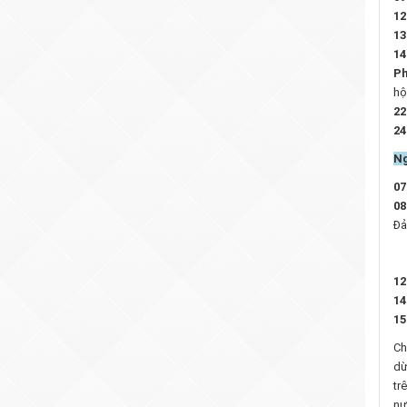
12
13
14
Ph
hộ
22
24
Ng
07
08
Đả
T
12
14
15
Ch
dừ
tr
nư