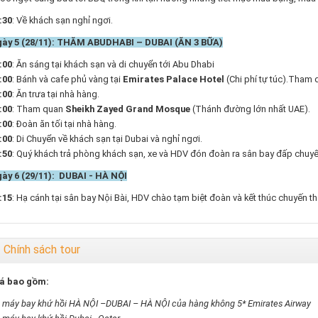
:30
: Về khách sạn nghỉ ngơi.
ày 5 (28/11): THĂM ABUDHABI – DUBAI (ĂN 3 BỮA)
:00
: Ăn sáng tại khách sạn và di chuyển tới Abu Dhabi
:00
: Bánh và cafe phủ vàng tại
Emirates Palace Hotel
(Chi phí tự túc).Tham
:00
: Ăn trưa tại nhà hàng.
:00
: Tham quan
Sheikh Zayed Grand Mosque
(Thánh đường lớn nhất UAE).
:00
: Đoàn ăn tối tại nhà hàng.
:00
: Di Chuyển về khách sạn tại Dubai và nghỉ ngơi.
:50
: Quý khách trả phòng khách sạn, xe và HDV đón đoàn ra sân bay đấp chuyế
ày 6 (29/11): DUBAI - HÀ NỘI
:15
: Hạ cánh tại sân bay Nội Bài, HDV chào tạm biệt đoàn và kết thúc chuyến t
Chính sách tour
á bao gồm:
 máy bay khứ hồi HÀ NỘI –DUBAI – HÀ NỘI của hàng không 5* Emirates Airway