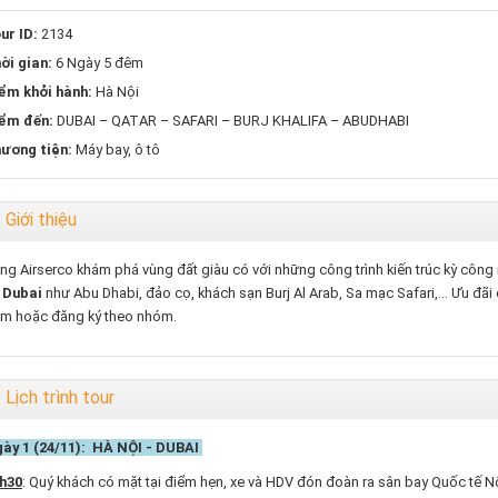
ur ID:
2134
ời gian:
6 Ngày 5 đêm
ểm khởi hành:
Hà Nội
ểm đến:
DUBAI – QATAR – SAFARI – BURJ KHALIFA – ABUDHABI
ương tiện:
Máy bay, ô tô
Giới thiệu
ng Airserco khám phá vùng đất giàu có với những công trình kiến trúc kỳ công n
i
Dubai
như Abu Dhabi, đảo cọ, khách sạn Burj Al Arab, Sa mạc Safari,... Ưu đãi
m hoặc đăng ký theo nhóm.
Lịch trình tour
ày 1 (24/11): HÀ NỘI - DUBAI
h30
: Quý khách có mặt tại điểm hẹn, xe và HDV đón đoàn ra sân bay Quốc tế Nộ