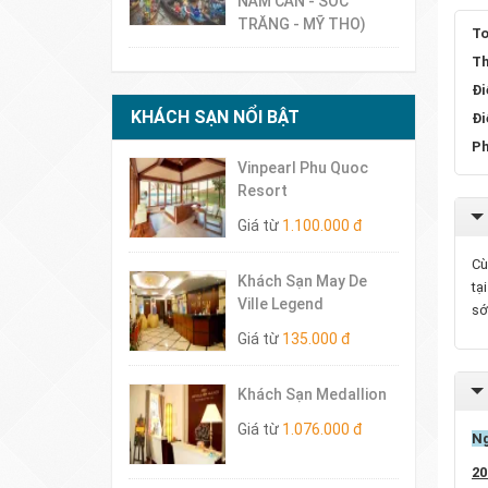
NĂM CĂN - SÓC
TRĂNG - MỸ THO)
To
Th
Đi
KHÁCH SẠN NỔI BẬT
Đi
Ph
Vinpearl Phu Quoc
Resort
Giá từ
1.100.000 đ
Cù
Khách Sạn May De
tạ
Ville Legend
sớ
Giá từ
135.000 đ
Khách Sạn Medallion
Giá từ
1.076.000 đ
Ng
20