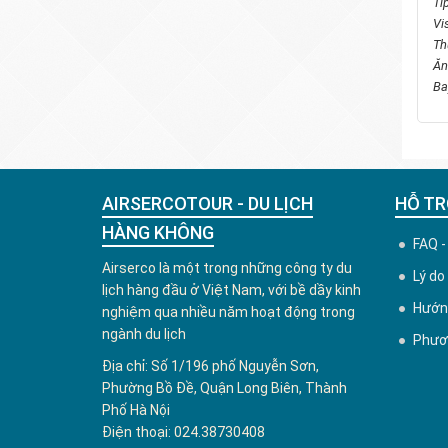
Ti
Vi
T
Ăn
Ba
AIRSERCOTOUR - DU LỊCH
HỖ TR
HÀNG KHÔNG
FAQ -
Airserco là một trong những công ty du
Lý do
lịch hàng đầu ở Việt Nam, với bề dầy kinh
Hướng
nghiệm qua nhiều năm hoạt động trong
ngành du lịch
Phươn
Địa chỉ: Số 1/196 phố Nguyễn Sơn,
Phường Bồ Đề, Quận Long Biên, Thành
Phố Hà Nội
Điện thoại: 024.38730408