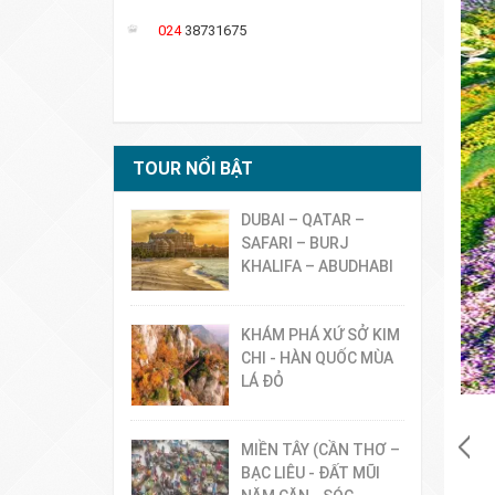
024
38731675
TOUR NỔI BẬT
DUBAI – QATAR –
SAFARI – BURJ
KHALIFA – ABUDHABI
KHÁM PHÁ XỨ SỞ KIM
CHI - HÀN QUỐC MÙA
LÁ ĐỎ
MIỀN TÂY (CẦN THƠ –
BẠC LIÊU - ĐẤT MŨI