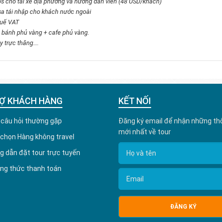
ps cho tài xế địa phương và hướng dẫn viên (48 USD/khách)
sa tái nhập cho khách nước ngoài
huế
VAT
 bánh phủ vàng + caf
e phủ
vàng.
y trực thăng….
Ợ KHÁCH HÀNG
KẾT NỐI
 câu hỏi thường gặp
Đăng ký email để nhận những thô
mới nhất về tour
 chọn Hàng không travel
 dẫn đặt tour trực tuyến
g thức thanh toán