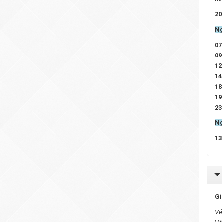
20
Ng
07
09
12
14
18
19
23
Ng
13
Gi
Vé