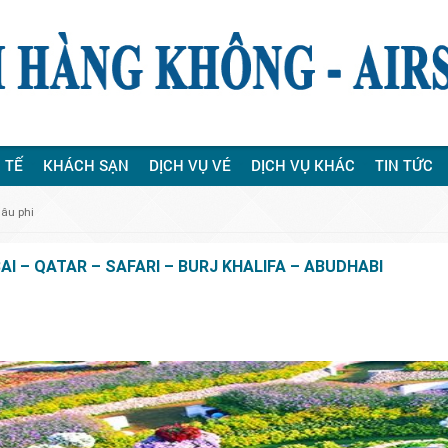
 TẾ
KHÁCH SẠN
DỊCH VỤ VÉ
DỊCH VỤ KHÁC
TIN TỨC
hâu phi
AI – QATAR – SAFARI – BURJ KHALIFA – ABUDHABI