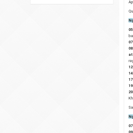
Ap
Qu
Ng
05
ba
07
08
at
ra
12
14
17
19
20
Kh
Sa
Ng
07
09