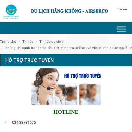
trang chủ
tin tức
tin tức sự kiện
không chỉ cạnh tranh trên bầu trời, vietnam airlines và vietjet còn so kè quyết liệt
HỖ TRỢ TRỰC TUYẾN
HOTLINE
024
38731675