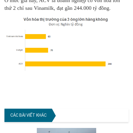
Ở mức giá này, ACV là doanh nghiệp có vốn hóa lớn
thứ 2 chỉ sau Vinamilk, đạt gần 244.000 tỷ đồng.
CÁC BÀI VIẾT KHÁC