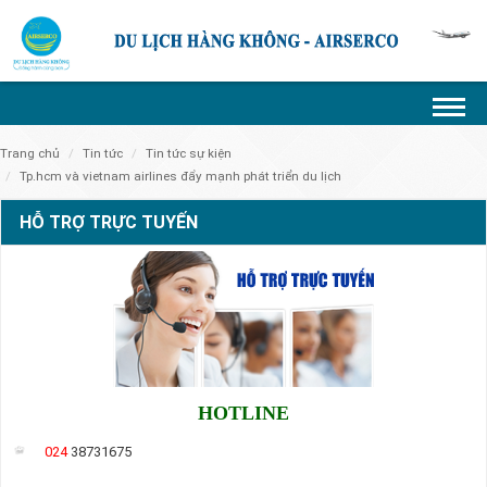
trang chủ
tin tức
tin tức sự kiện
tp.hcm và vietnam airlines đẩy mạnh phát triển du lịch
HỖ TRỢ TRỰC TUYẾN
HOTLINE
024
38731675