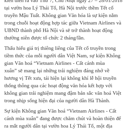
kiến diễn ra vào Thứ 7, Chủ Nhật ngày 27 – 28/01/2018
tại vườn hoa Lý Thái Tổ, Hà Nội trước thềm Tết cổ
truyền Mậu Tuất. Không gian Văn hóa là sự kiện nằm
trong chuỗi hoạt động hợp tác giữa Vietnam Airlines và
UBND thành phố Hà Nội và sẽ trở thành hoạt động
thường niên được tổ chức 2 tháng/lần.
Thấu hiểu giá trị thiêng liêng của Tết cổ truyền trong
tiềm thức của mỗi người dân Việt Nam, sự kiện Không
gian Văn hoá “Vietnam Airlines - Cất cánh mùa
xuân” sẽ mang lại những trải nghiệm đáng nhớ về
hương vị Tết xưa, tái hiện lại không khí lễ hội truyền
thống thông qua các hoạt động văn hóa kết hợp với
không gian trải nghiệm mang đậm bản sắc văn hoá Việt
trong nhịp sống hiện đại của người dân Hà Thành.
Sự kiện Không gian Văn hoá “Vietnam Airlines - Cất
cánh mùa xuân” đang được chăm chút và hoàn thiện để
ra mắt người dân tại vườn hoa Lý Thái Tổ, một địa