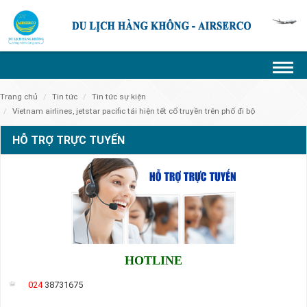
trang chủ
tin tức
tin tức sự kiện
vietnam airlines, jetstar pacific tái hiện tết cổ truyền trên phố đi bộ
HỖ TRỢ TRỰC TUYẾN
HOTLINE
024
38731675