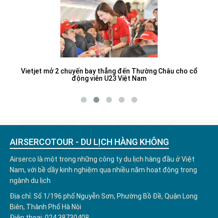
jet mở 2 chuyến bay thẳng đến Thường Châu cho cổ
Điểm đ
động viên U23 Việt Nam
AIRSERCOTOUR - DU LỊCH HÀNG KHÔNG
Airserco là một trong những công ty du lịch hàng đầu ở Việt
Nam, với bề dầy kinh nghiệm qua nhiều năm hoạt động trong
ngành du lịch
Địa chỉ: Số 1/196 phố Nguyễn Sơn, Phường Bồ Đề, Quận Long
Biên, Thành Phố Hà Nội
Điện thoại: 024.38730408