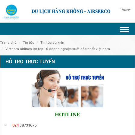
trang chủ
tin tức
tin tức sự kiện
vietnam airlines lọt top 10 doanh nghiệp xuất sắc nhất việt nam
HỖ TRỢ TRỰC TUYẾN
HOTLINE
024
38731675